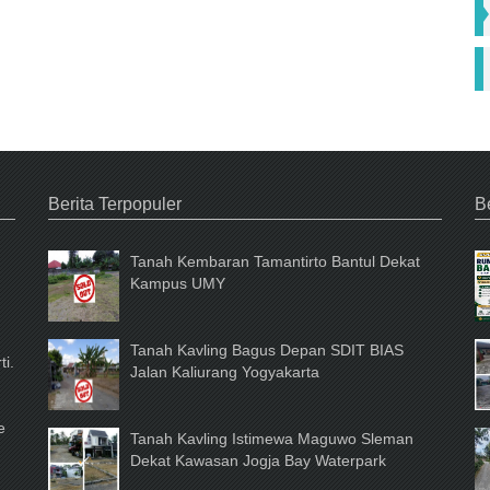
Fa
Berita Terpopuler
Be
Tanah Kembaran Tamantirto Bantul Dekat
Kampus UMY
Tanah Kavling Bagus Depan SDIT BIAS
ti.
Jalan Kaliurang Yogyakarta
e
Tanah Kavling Istimewa Maguwo Sleman
Dekat Kawasan Jogja Bay Waterpark