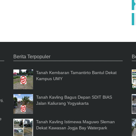
Fa
Berita Terpopuler
Be
Tanah Kembaran Tamantirto Bantul Dekat
Kampus UMY
Tanah Kavling Bagus Depan SDIT BIAS
ti.
Jalan Kaliurang Yogyakarta
e
Tanah Kavling Istimewa Maguwo Sleman
Dekat Kawasan Jogja Bay Waterpark