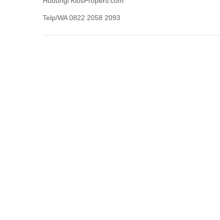
Hubungi KiosProperti.com
Telp/WA 0822 2058 2093