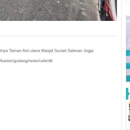
Griya Taman Asri utara Masjid Suciati Saliman Jogja
antor/gudang/resto/cafe/dll.