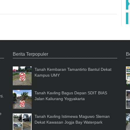
Fa
Berita Terpopuler
Be
Tanah Kembaran Tamantirto Bantul Dekat
Kampus UMY
Tanah Kavling Bagus Depan SDIT BIAS
ti.
Jalan Kaliurang Yogyakarta
e
Tanah Kavling Istimewa Maguwo Sleman
Dekat Kawasan Jogja Bay Waterpark