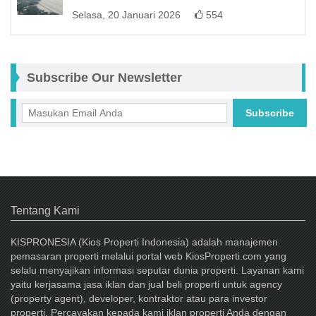
Selasa, 20 Januari 2026
554
Subscribe Our Newsletter
Subscribe
Facebook
Tentang Kami
KISPRONESIA (Kios Properti Indonesia) adalah manajemen
pemasaran properti melalui portal web KiosProperti.com yang
selalu menyajikan informasi seputar dunia properti. Layanan kami
yaitu kerjasama jasa iklan dan jual beli properti untuk agency
(property agent), developer, kontraktor atau para investor
properti. Percayakan kepada kami iklan properti Anda dengan